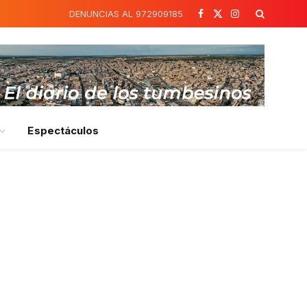
DENUNCIAS AL 972909185
Facebook
X
Instagram
(Twitter)
Espectáculos