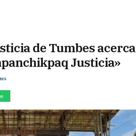
ticia de Tumbes acerca l
apanchikpaq Justicia»
BES
pp