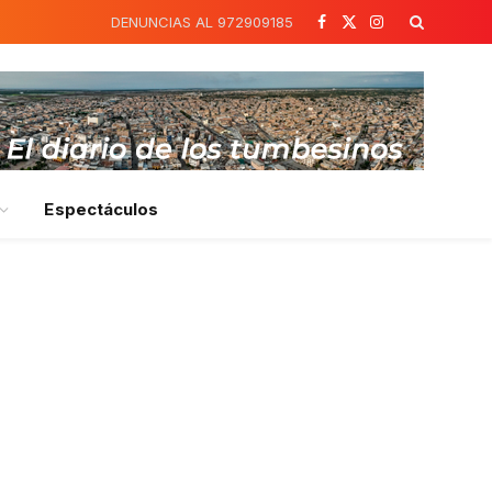
DENUNCIAS AL 972909185
Facebook
X
Instagram
(Twitter)
Espectáculos