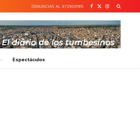
DENUNCIAS AL 972909185
Facebook
X
Instagram
(Twitter)
Espectáculos