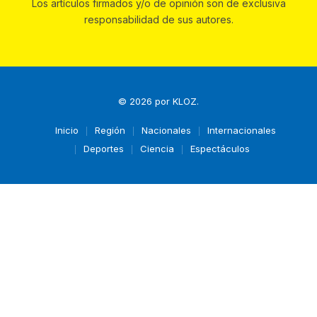
Los artículos firmados y/o de opinión son de exclusiva
responsabilidad de sus autores.
© 2026 por
KLOZ
.
Inicio
Región
Nacionales
Internacionales
Deportes
Ciencia
Espectáculos