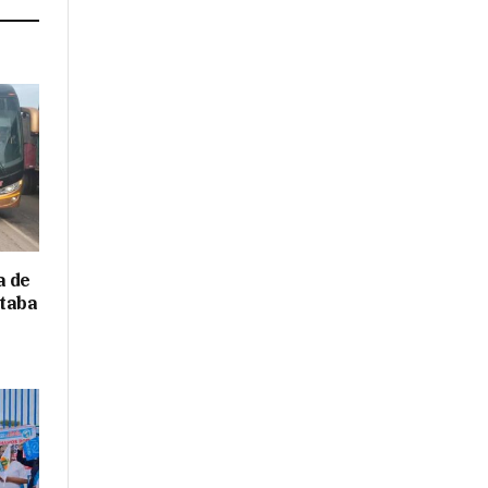
a de
ntaba