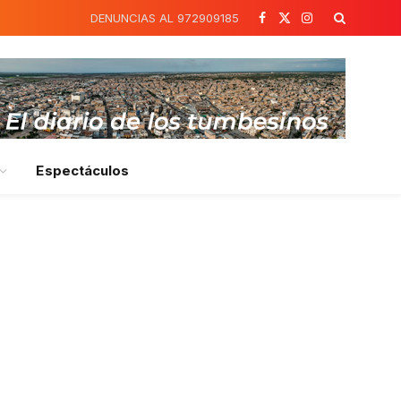
DENUNCIAS AL 972909185
Facebook
X
Instagram
(Twitter)
Espectáculos