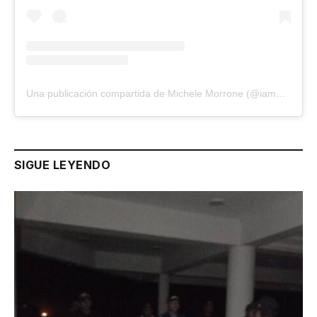
Una publicación compartida de Michele Morrone (@iammichelemorroneofficial)
SIGUE LEYENDO