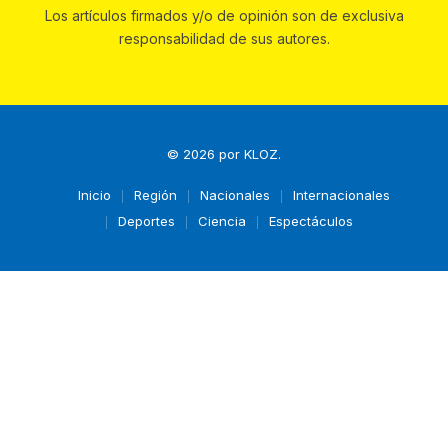
Los artículos firmados y/o de opinión son de exclusiva
responsabilidad de sus autores.
© 2026 por
KLOZ
.
Inicio
Región
Nacionales
Internacionales
Deportes
Ciencia
Espectáculos