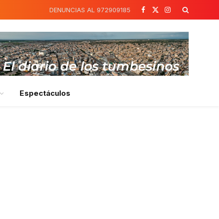
DENUNCIAS AL 972909185
Facebook
X
Instagram
(Twitter)
Espectáculos