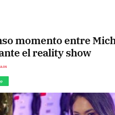
enso momento entre Miche
nte el reality show
ULOS
pp