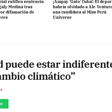
ial ratifica sentencia
¡Ampay ‘Gato’ Cuba!: El depor
aly Medina tras
habría olvidado a Ale Ventur
or difamación de
una candidata al Miss Perú
eres
Universe
 puede estar indiferente
ambio climático”
ES
pp