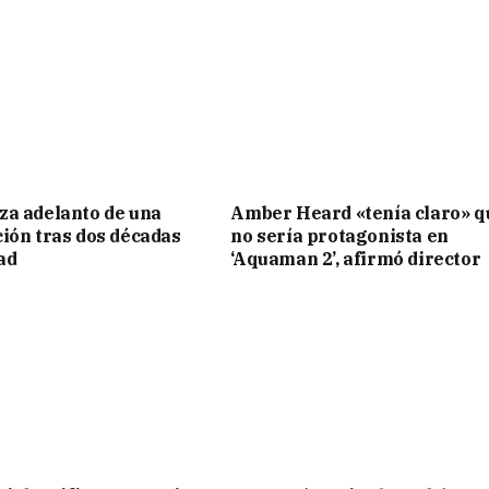
a adelanto de una
Amber Heard «tenía claro» q
ión tras dos décadas
no sería protagonista en
ad
‘Aquaman 2’, afirmó director