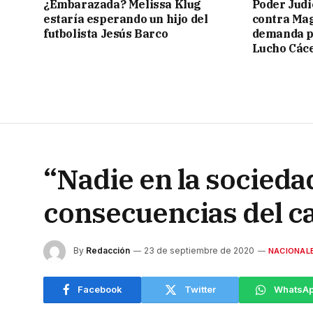
¿Embarazada? Melissa Klug
Poder Judic
estaría esperando un hijo del
contra Mag
futbolista Jesús Barco
demanda p
Lucho Các
“Nadie en la sociedad
consecuencias del c
By
Redacción
23 de septiembre de 2020
NACIONAL
Facebook
Twitter
WhatsA