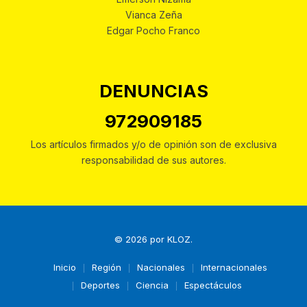
Vianca Zeña
Edgar Pocho Franco
DENUNCIAS
972909185
Los artículos firmados y/o de opinión son de exclusiva
responsabilidad de sus autores.
© 2026 por
KLOZ
.
Inicio
Región
Nacionales
Internacionales
Deportes
Ciencia
Espectáculos