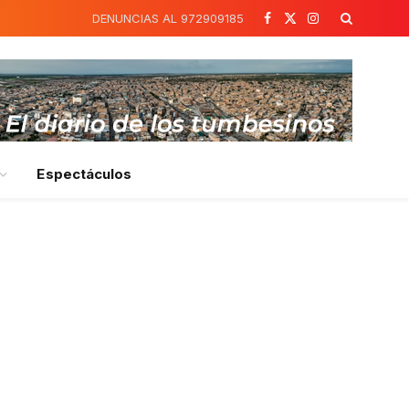
DENUNCIAS AL 972909185
Facebook
X
Instagram
(Twitter)
Espectáculos