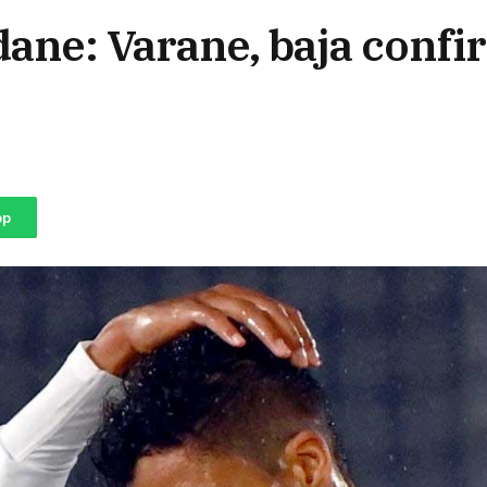
dane: Varane, baja conf
pp