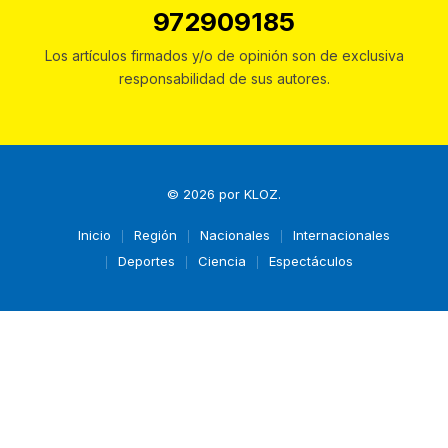
972909185
Los artículos firmados y/o de opinión son de exclusiva
responsabilidad de sus autores.
© 2026 por
KLOZ
.
Inicio
Región
Nacionales
Internacionales
Deportes
Ciencia
Espectáculos