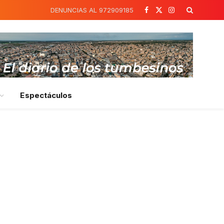
DENUNCIAS AL 972909185
Facebook
X
Instagram
(Twitter)
Espectáculos