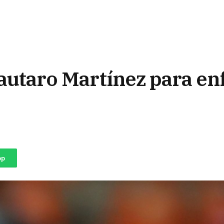
autaro Martínez para en
pp