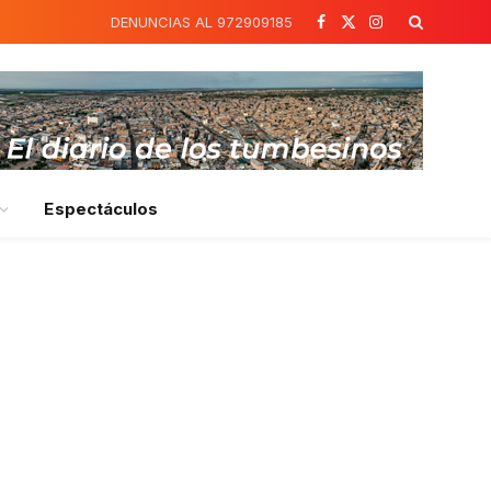
DENUNCIAS AL 972909185
Facebook
X
Instagram
(Twitter)
Espectáculos