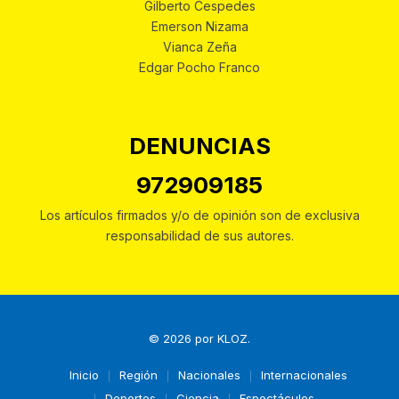
Gilberto Cespedes
Emerson Nizama
Vianca Zeña
Edgar Pocho Franco
DENUNCIAS
972909185
Los artículos firmados y/o de opinión son de exclusiva
responsabilidad de sus autores.
© 2026 por
KLOZ
.
Inicio
Región
Nacionales
Internacionales
Deportes
Ciencia
Espectáculos