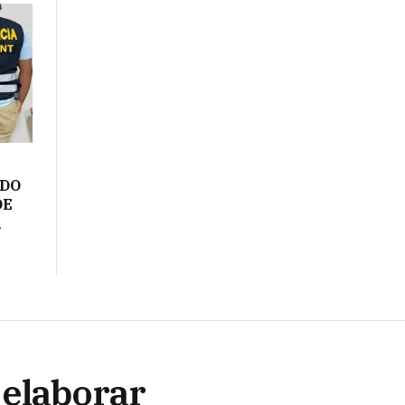
ADO
DE
A
 elaborar