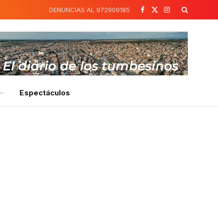
DENUNCIAS AL 972909185
Facebook
X
Instagram
(Twitter)
Espectáculos