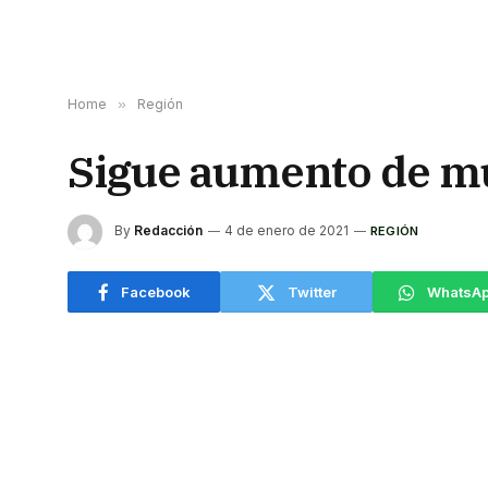
Home
»
Región
Sigue aumento de mu
By
Redacción
4 de enero de 2021
REGIÓN
Facebook
Twitter
WhatsA