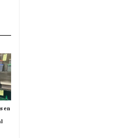
s en
al