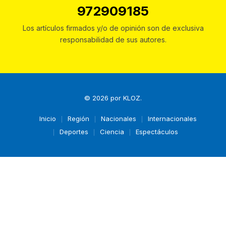
972909185
Los artículos firmados y/o de opinión son de exclusiva
responsabilidad de sus autores.
© 2026 por
KLOZ
.
Inicio
Región
Nacionales
Internacionales
Deportes
Ciencia
Espectáculos