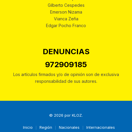
Gilberto Cespedes
Emerson Nizama
Vianca Zeña
Edgar Pocho Franco
DENUNCIAS
972909185
Los artículos firmados y/o de opinión son de exclusiva
responsabilidad de sus autores.
© 2026 por
KLOZ
.
Inicio
Región
Nacionales
Internacionales