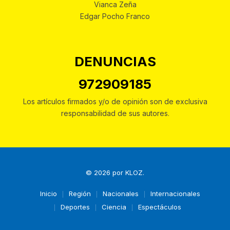
Vianca Zeña
Edgar Pocho Franco
DENUNCIAS
972909185
Los artículos firmados y/o de opinión son de exclusiva
responsabilidad de sus autores.
© 2026 por
KLOZ
.
Inicio
Región
Nacionales
Internacionales
Deportes
Ciencia
Espectáculos