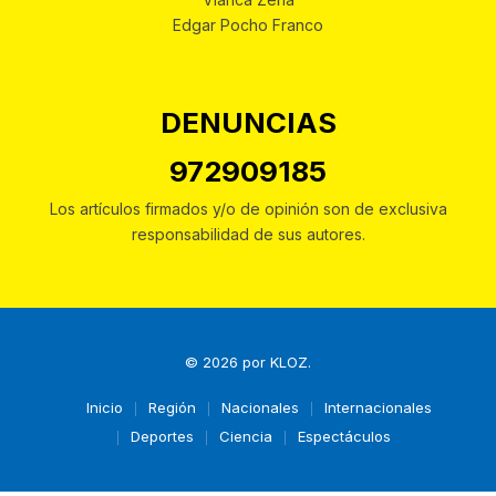
Edgar Pocho Franco
DENUNCIAS
972909185
Los artículos firmados y/o de opinión son de exclusiva
responsabilidad de sus autores.
© 2026 por
KLOZ
.
Inicio
Región
Nacionales
Internacionales
Deportes
Ciencia
Espectáculos