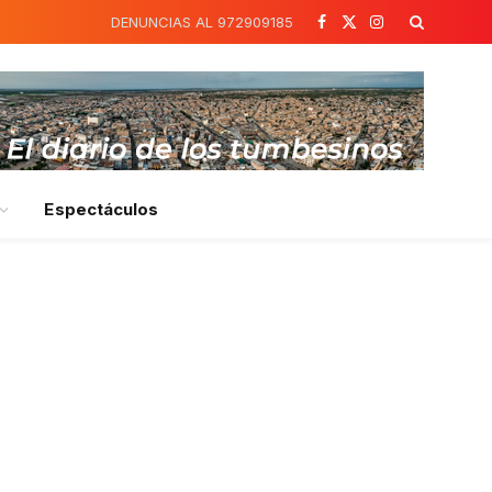
DENUNCIAS AL 972909185
Facebook
X
Instagram
(Twitter)
Espectáculos