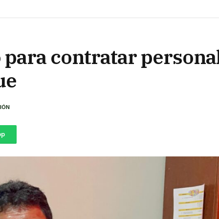
 para contratar personal
ue
IÓN
pp