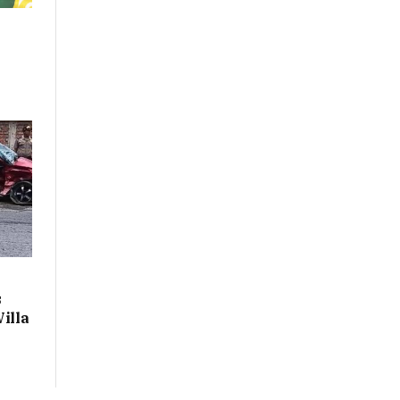
s
illa