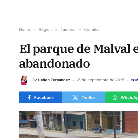
Home
»
Región
»
Tumbes
»
Corrales
El parque de Malval 
abandonado
By
Hellen Fernández
25 de septiembre de 2025
COR
Facebook
Twitter
WhatsA