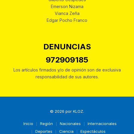
Emerson Nizama
Vianca Zeña
Edgar Pocho Franco
DENUNCIAS
972909185
Los artículos firmados y/o de opinión son de exclusiva
responsabilidad de sus autores.
© 2026 por
KLOZ
.
Inicio
Región
Nacionales
Internacionales
Deportes
Ciencia
Espectáculos