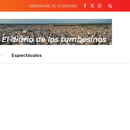
DENUNCIAS AL 972909185
Facebook
X
Instagram
(Twitter)
Espectáculos