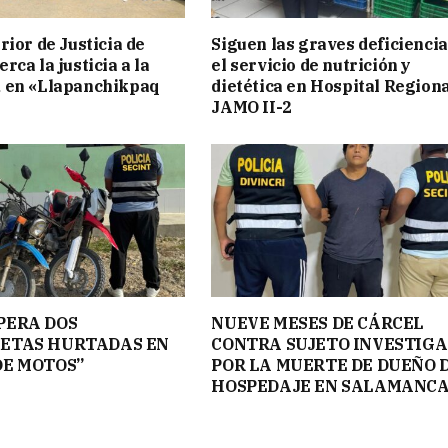
rior de Justicia de
Siguen las graves deficiencia
ca la justicia a la
el servicio de nutrición y
 en «Llapanchikpaq
dietética en Hospital Region
JAMO II-2
PERA DOS
NUEVE MESES DE CÁRCEL
ETAS HURTADAS EN
CONTRA SUJETO INVESTIG
DE MOTOS”
POR LA MUERTE DE DUEÑO 
HOSPEDAJE EN SALAMANC