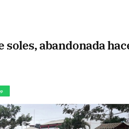
e soles, abandonada hac
pp