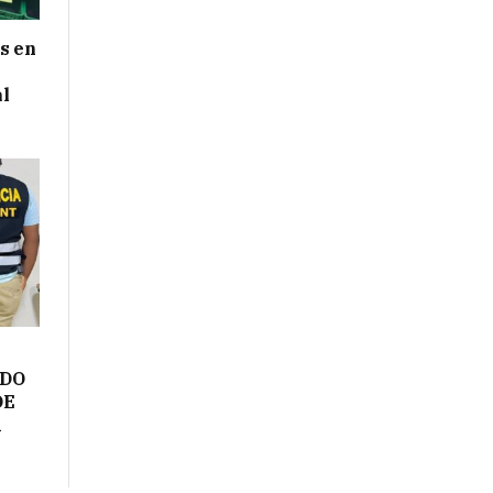
s en
al
ADO
DE
A