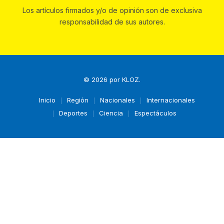
Los artículos firmados y/o de opinión son de exclusiva
responsabilidad de sus autores.
© 2026 por
KLOZ
.
Inicio
Región
Nacionales
Internacionales
Deportes
Ciencia
Espectáculos