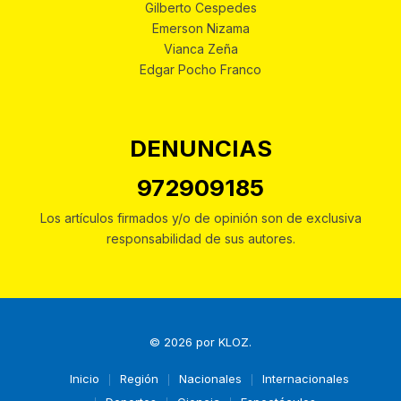
Gilberto Cespedes
Emerson Nizama
Vianca Zeña
Edgar Pocho Franco
DENUNCIAS
972909185
Los artículos firmados y/o de opinión son de exclusiva
responsabilidad de sus autores.
© 2026 por
KLOZ
.
Inicio
Región
Nacionales
Internacionales