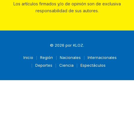
Los artículos firmados y/o de opinión son de exclusiva
responsabilidad de sus autores.
© 2026 por
KLOZ
.
Inicio
Región
Nacionales
Internacionales
Deportes
Ciencia
Espectáculos