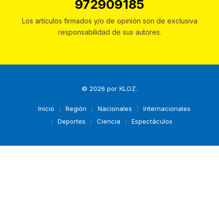
972909185
Los artículos firmados y/o de opinión son de exclusiva
responsabilidad de sus autores.
© 2026 por
KLOZ
.
Inicio
Región
Nacionales
Internacionales
Deportes
Ciencia
Espectáculos