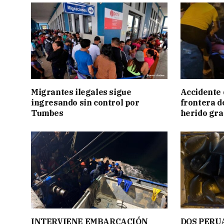
Migrantes ilegales sigue
Accidente 
ingresando sin control por
frontera de
Tumbes
herido gr
INTERVIENE EMBARCACIÓN
DOS PERU