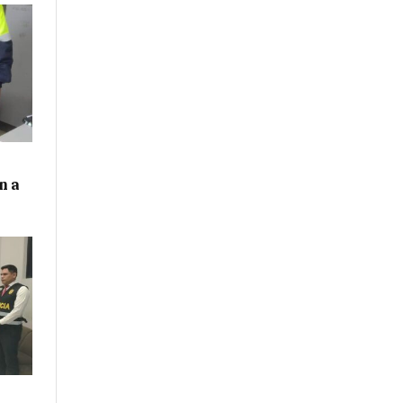
n a
n