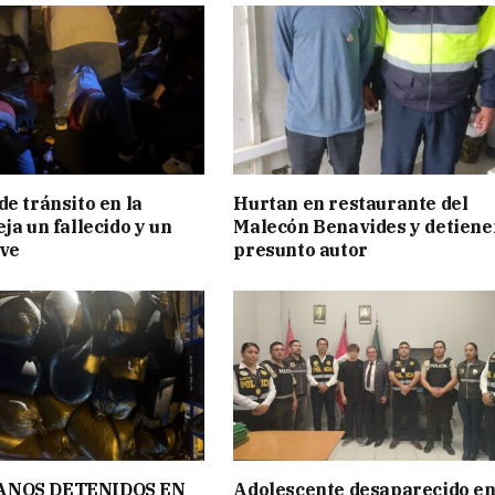
de tránsito en la
Hurtan en restaurante del
ja un fallecido y un
Malecón Benavides y detiene
ave
presunto autor
ANOS DETENIDOS EN
Adolescente desaparecido e