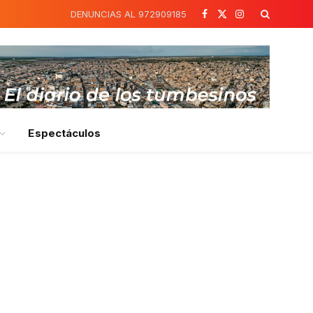
DENUNCIAS AL 972909185
Facebook
X
Instagram
(Twitter)
Espectáculos