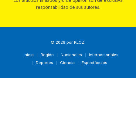
Los artículos firmados y/o de opinión son de exclusiva
responsabilidad de sus autores.
© 2026 por
KLOZ
.
Inicio
Región
Nacionales
Internacionales
Deportes
Ciencia
Espectáculos