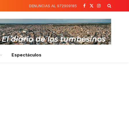
DENUNCIAS AL 972909185
Facebook
X
Instagram
(Twitter)
Espectáculos