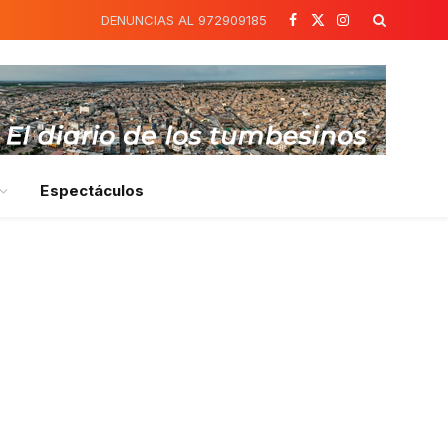
DENUNCIAS AL 972909185
Facebook
X
Instagram
(Twitter)
Espectáculos