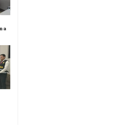
n a
n