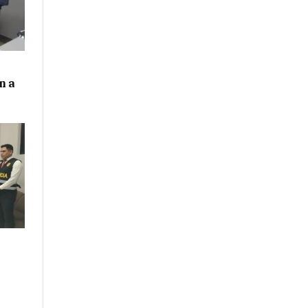
n a
n