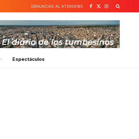
DENUNCIAS AL 972909185
Facebook
X
Instagram
(Twitter)
Espectáculos