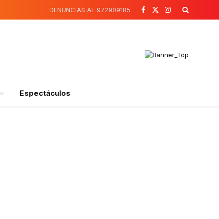
DENUNCIAS AL 972909185
Facebook
X
Instagram
(Twitter)
Espectáculos