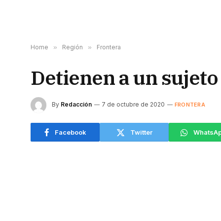
Home
»
Región
»
Frontera
Detienen a un sujet
By
Redacción
7 de octubre de 2020
FRONTERA
Facebook
Twitter
WhatsA