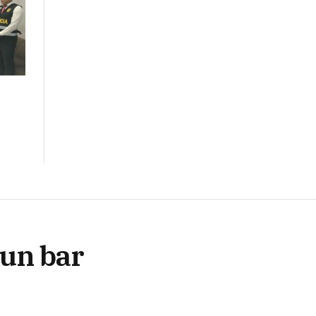
n
 un bar