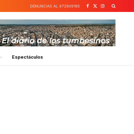
DENUNCIAS AL 972909185
Facebook
X
Instagram
(Twitter)
Espectáculos