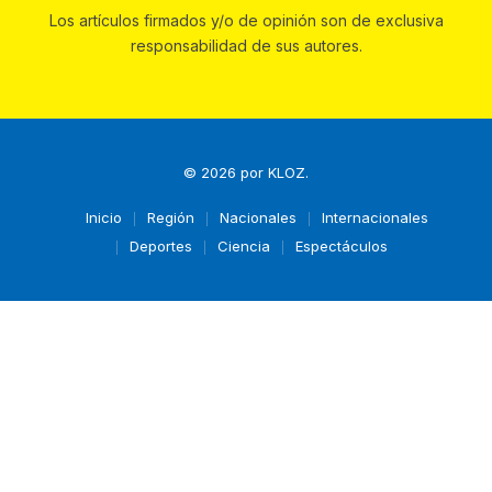
Los artículos firmados y/o de opinión son de exclusiva
responsabilidad de sus autores.
© 2026 por
KLOZ
.
Inicio
Región
Nacionales
Internacionales
Deportes
Ciencia
Espectáculos