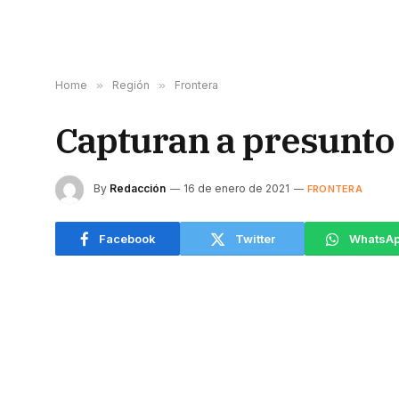
Home
»
Región
»
Frontera
Capturan a presunto
By
Redacción
16 de enero de 2021
FRONTERA
Facebook
Twitter
WhatsA