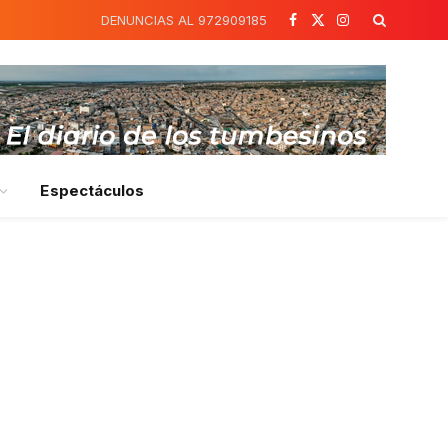
DENUNCIAS AL 972909185
Facebook
X
Instagram
(Twitter)
Espectáculos