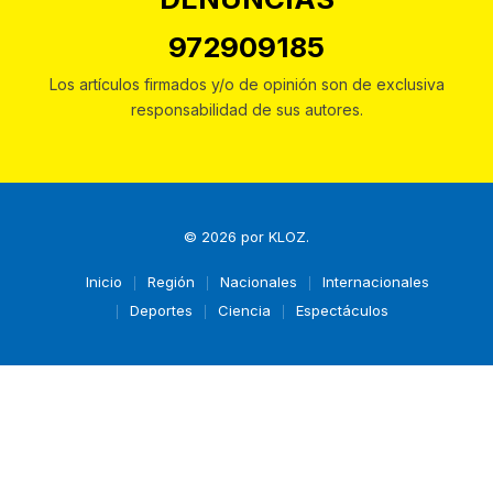
972909185
Los artículos firmados y/o de opinión son de exclusiva
responsabilidad de sus autores.
© 2026 por
KLOZ
.
Inicio
Región
Nacionales
Internacionales
Deportes
Ciencia
Espectáculos