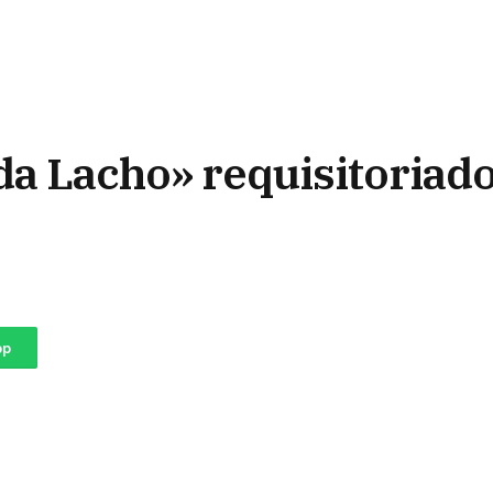
a Lacho» requisitoriado
pp