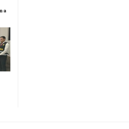
n a
n