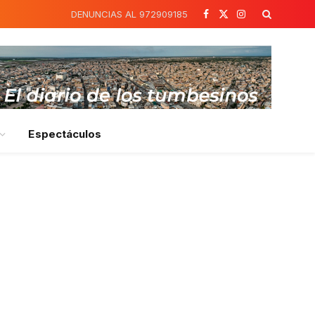
DENUNCIAS AL 972909185
Facebook
X
Instagram
(Twitter)
Espectáculos