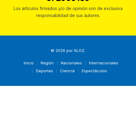
Los artículos firmados y/o de opinión son de exclusiva
responsabilidad de sus autores.
© 2026 por
KLOZ
.
Inicio
Región
Nacionales
Internacionales
Deportes
Ciencia
Espectáculos