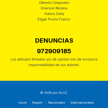
Gilberto Cespedes
Emerson Nizama
Vianca Zeña
Edgar Pocho Franco
DENUNCIAS
972909185
Los artículos firmados y/o de opinión son de exclusiva
responsabilidad de sus autores.
© 2026 por
KLOZ
.
Inicio
Región
Nacionales
Internacionales