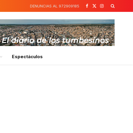
DENUNCIAS AL 972909185
Facebook
X
Instagram
(Twitter)
Espectáculos