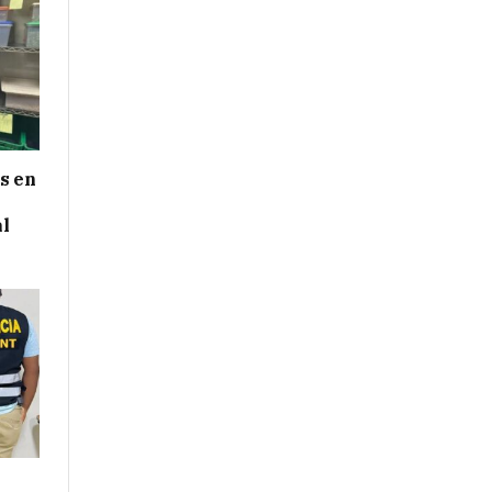
s en
al