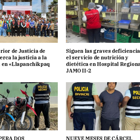
rior de Justicia de
Siguen las graves deficiencia
ca la justicia a la
el servicio de nutrición y
 en «Llapanchikpaq
dietética en Hospital Region
JAMO II-2
PERA DOS
NUEVE MESES DE CÁRCEL