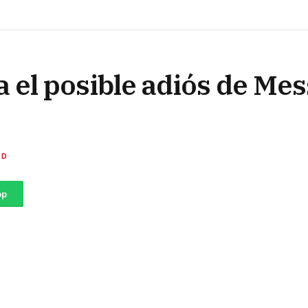
l posible adiós de Mess
ED
pp