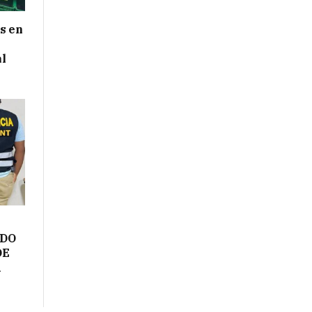
s en
al
ADO
DE
A