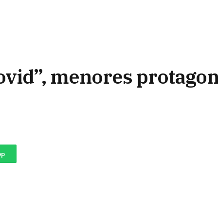
covid”, menores protago
pp