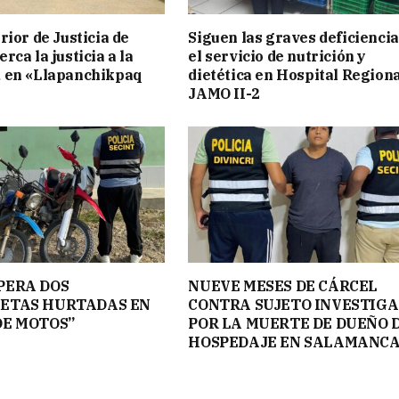
rior de Justicia de
Siguen las graves deficiencia
ca la justicia a la
el servicio de nutrición y
 en «Llapanchikpaq
dietética en Hospital Region
JAMO II-2
PERA DOS
NUEVE MESES DE CÁRCEL
ETAS HURTADAS EN
CONTRA SUJETO INVESTIG
DE MOTOS”
POR LA MUERTE DE DUEÑO 
HOSPEDAJE EN SALAMANC