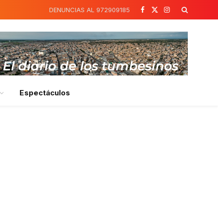
DENUNCIAS AL 972909185
Facebook
X
Instagram
(Twitter)
Espectáculos