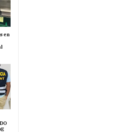
s en
al
ADO
DE