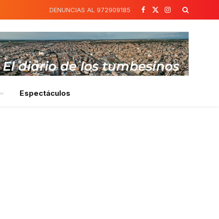
DENUNCIAS AL 972909185
Facebook
X
Instagram
(Twitter)
Espectáculos