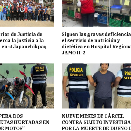
rior de Justicia de
Siguen las graves deficiencia
ca la justicia a la
el servicio de nutrición y
 en «Llapanchikpaq
dietética en Hospital Region
JAMO II-2
PERA DOS
NUEVE MESES DE CÁRCEL
ETAS HURTADAS EN
CONTRA SUJETO INVESTIG
DE MOTOS”
POR LA MUERTE DE DUEÑO 