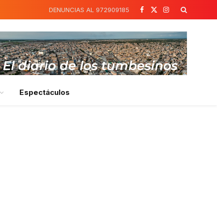
DENUNCIAS AL 972909185
Facebook
X
Instagram
(Twitter)
Espectáculos