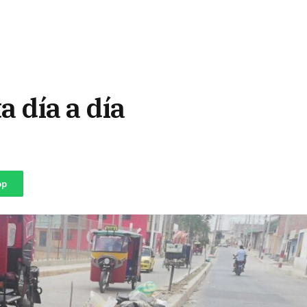
 día a día
pp