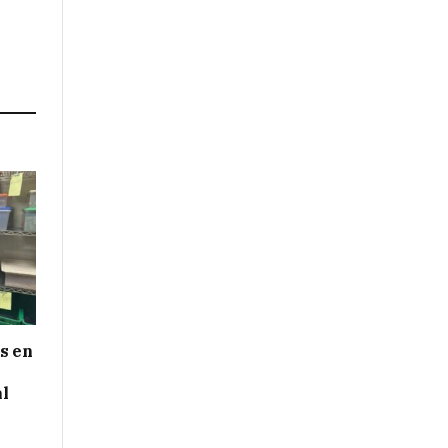
s en
al