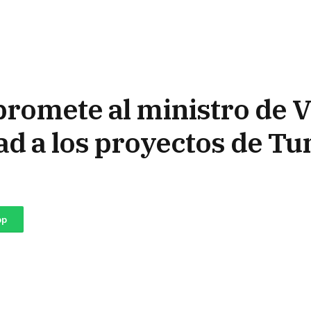
omete al ministro de V
ad a los proyectos de T
pp