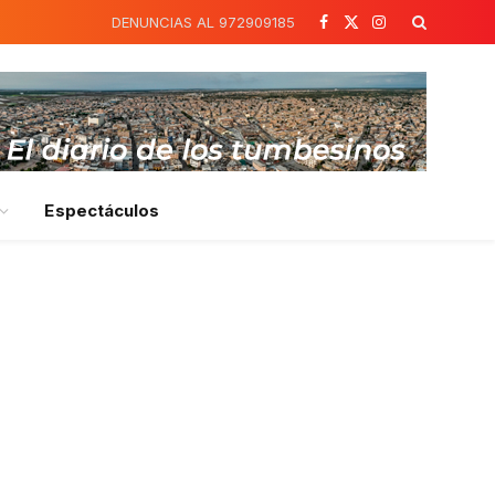
DENUNCIAS AL 972909185
Facebook
X
Instagram
(Twitter)
Espectáculos