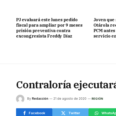
PJ evaluará este lunes pedido
Joven que 
fiscal para ampliar por 9 meses
Otárola rec
prisión preventiva contra
PCM antes 
excongresista Freddy Díaz
servicio e
Contraloría ejecuta
By
Redacción
21 de agosto de 2020
REGIÓN
Facebook
Twitter
WhatsA