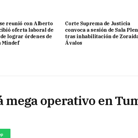
se reunió con Alberto
Corte Suprema de Justicia
ibió oferta laboral de
convoca a sesión de Sala Ple
de lograr órdenes de
tras inhabilitación de Zoraid
n Mindef
Ávalos
rá mega operativo en Tu
pp