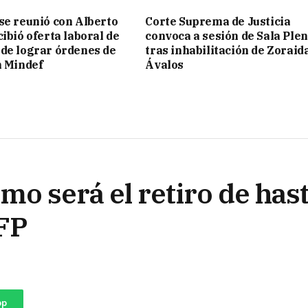
se reunió con Alberto
Corte Suprema de Justicia
ibió oferta laboral de
convoca a sesión de Sala Ple
de lograr órdenes de
tras inhabilitación de Zoraid
n Mindef
Ávalos
o será el retiro de has
AFP
pp