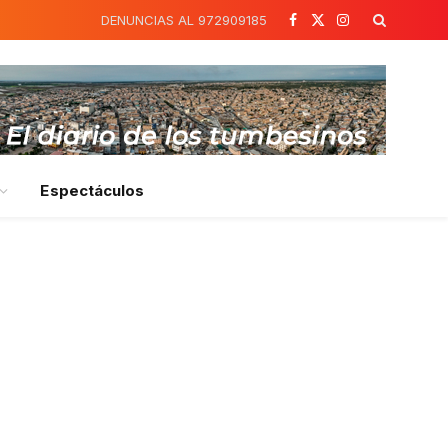
DENUNCIAS AL 972909185
Facebook
X
Instagram
(Twitter)
Espectáculos