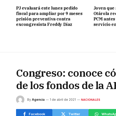
PJ evaluará este lunes pedido
Joven que 
fiscal para ampliar por 9 meses
Otárola rec
prisión preventiva contra
PCM antes 
excongresista Freddy Díaz
servicio e
Congreso: conoce cóm
de los fondos de la 
By
Agencia
1 de abril de 2021
NACIONALES
Facebook
Twitter
WhatsA