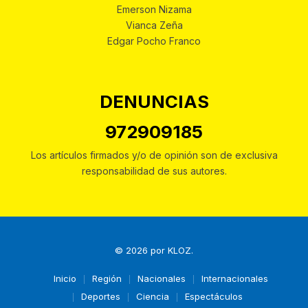
Emerson Nizama
Vianca Zeña
Edgar Pocho Franco
DENUNCIAS
972909185
Los artículos firmados y/o de opinión son de exclusiva
responsabilidad de sus autores.
© 2026 por
KLOZ
.
Inicio
Región
Nacionales
Internacionales
Deportes
Ciencia
Espectáculos