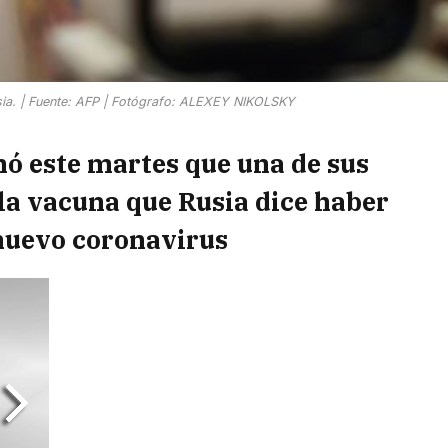
usia. | Fuente: AFP | Fotógrafo: ALEXEY NIKOLSKY
mó este martes que una de sus
 la vacuna que Rusia dice haber
 nuevo coronavirus