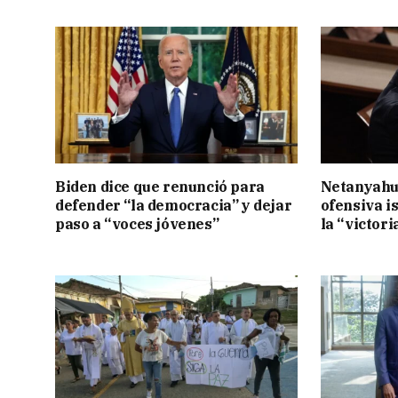
Biden dice que renunció para
Netanyahu
defender “la democracia” y dejar
ofensiva i
paso a “voces jóvenes”
la “victori