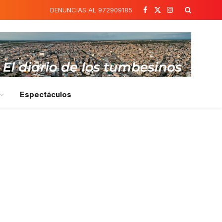
DENUNCIAS AL 972909185
Facebook
X
Instagram
(Twitter)
Espectáculos