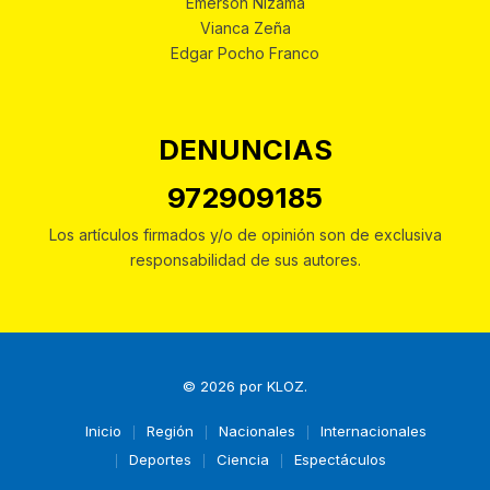
Emerson Nizama
Vianca Zeña
Edgar Pocho Franco
DENUNCIAS
972909185
Los artículos firmados y/o de opinión son de exclusiva
responsabilidad de sus autores.
© 2026 por
KLOZ
.
Inicio
Región
Nacionales
Internacionales
Deportes
Ciencia
Espectáculos