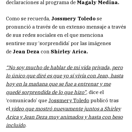
declaraciones al programa de
Magaly Medina.
Como se recuerda,
Jossmery Toledo
se
pronunció a través de un extenso mensaje a través
de sus redes sociales en el que menciona
sentirse muy ‘sorprendida’ por las imágenes
de
Jean Deza
con
Shirley Arica.
“No soy mucho de hablar de mi vida privada, pero
lo único que diré es que yo sí vivía con Jean, hasta
hoy en la mañana que se fue a entrenar y me
quedé sorprendida de lo que hizo”
, dice el
‘comunicado’ que
Jossmery Toledo
publicó tras
el
video que mostró nuevamente juntos a Shirley
Arica y Jean Deza muy animados y hasta con beso
incluído
.