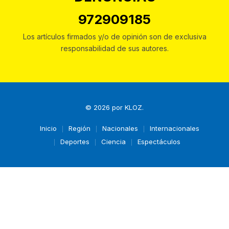
972909185
Los artículos firmados y/o de opinión son de exclusiva
responsabilidad de sus autores.
© 2026 por
KLOZ
.
Inicio
Región
Nacionales
Internacionales
Deportes
Ciencia
Espectáculos