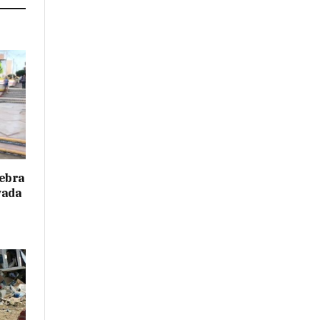
ebra
vada