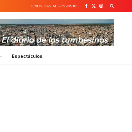
DENUNCIAS AL 972909185
Facebook
X
Instagram
(Twitter)
Espectáculos