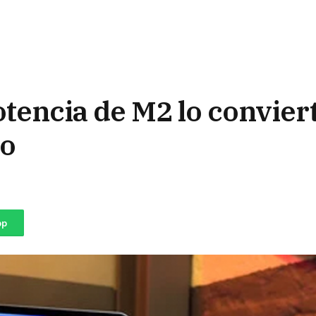
otencia de M2 lo convier
to
pp