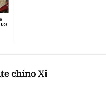
sa
n Los
te chino Xi